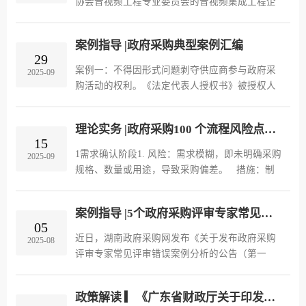
协会音视频工程专业委员会的音视频集成工程企
业资质，不属于法定资质且与企业规模挂钩。
注：特别注意中国音响行业协会的音视频集成工
案例指导 |政府采购典型案例汇编
程资质/音视频工程企业专项资质...
29
案例一：不得因形式问题剥夺供应商参与政府采
2025-09
购活动的权利。《法定代表人授权书》被授权人
姓名栏未按照招标文件要求手写而采取机打签
字，但被授权人现场参与投标的，不影响授权书
理论实务 |政府采购100 个流程风险点全梳理
合法性，应认定投标有效。【基本...
15
1需求确认阶段1. 风险：需求模糊，即未明确采购
2025-09
规格、数量或用途，导致采购偏差。 措施：制
定《采购需求确认单》模板，强制要求填写技术
规格、数量、用途等8项核心要素。2. 风险：重复
案例指导 |5个政府采购评审专家常见评审错误案例分析
采购，即未核查库存，重复...
05
近日，湖南政府采购网发布《关于发布政府采购
2025-08
评审专家常见评审错误案例分析的公告（第一
期）》，政府采购监督检查发现，部分评审专家
存在未按采购文件评审、超出职责范围评审、符
政策解读 ▎《广东省财政厅关于印发〈广东省政府采购评审专家管理实施办法〉的通知》的政策解读
合性审查错误、应回避未回避等违...