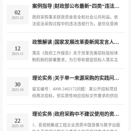
方主体以案为鉴、严守法律底线、主动防范合规
案例指导 |财政部公布最新“四类”违法违规典型案例
风险，切实维护政府采购公平竞...
02
政府采购事关财政资金安全和社会公共利益。依
2025-12
法惩治采购过程中的违法违规行为，是优化营商
环境的要事，是促进经济健康发展的实事。长期
以来，财政部始终坚持以习近平新时代中国特色
政策解读 |国家发展改革委新闻发言人就《招标人主体责任履行指引》答记者问
社会主义思想为指导，认真贯彻...
12
落实《政府工作报告》关于改革完善招标投标体
2025-11
制机制的部署要求，为引导和督促招标人落实主
体责任，提高招标投标活动规范化科学化水平，
近日，国家发展改革委、工业和信息化部、住房
理论实务 |关于单一来源采购的实践问题，财政部集中回复！
城乡建设部、交通运输部、水利...
30
留言编号：4098-2402172问题：某公开招标项目
2025-10
经两次招标，但实质性响应招标文件要求的供应
商每次均只有1家，是否可以申请单一来源采购方
式？是否需要公示？如需要公示，应公示哪些内
理论实务 |政府采购中不建议使用的资质清单！
容？财政部答复：根据财政部印...
22
1、音视频集成工程企业资质中国音像与数字出版
2025-10