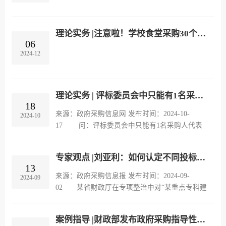
理论实务 |注意啦！学校食堂采购30个新要求
06
2024-12
理论实务 | 评标委员会中只能有1名采购人代表吗？
18
来源：政府采购信息网 发布时间：2024-10-
2024-10
17 问：评标委员会中只能有1名采购人代表
吗？ 答：采购人代表的数量要根据评标委员
会的成员数量来选定，《政府采购货物和服务招
专家观点 |刘亚利：如何认定不同投标人的投标文件由同一单位或个人编制？
标投标管理办法》（财政部令第87号...
13
来源：政府采购信息报 发布时间：2024-09-
2024-09
02 某省财政厅在专项整治中对“某重点专科建
设设备采购项目”进行检查。该采购项目采用公开
招标方式，预算为126万元，共有A、B、C三家供
案例指导 |财政部发布政府采购指导性案例40号 B邮电大学宿舍智能用电系统升级改造项目举报案
应商参与投标，A供应商中标。...