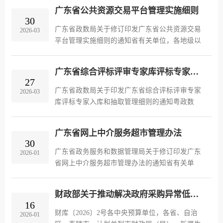
负责”的原则，落实采购人主体责任，规范政府采
广东省公共资源交易平台管理实施细则
购行为，提升政府采购工作...
30
广东省政数局关于修订印发广东省公共资源交易
2026-03
平台管理实施细则的通知省有关单位，各地级以
上市公共资源交易平台整合共享牵头部门：
现将修订后的《广东省公共资源交易平台管理实
广东省综合评标评审专家库评标专家入库和抽取管理细则
施细则》印发给你们，请遵照执...
27
广东省政数局关于印发广东省综合评标评审专家
2026-03
库评标专家入库和抽取管理细则的通知粤政数
〔2026〕6号省有关部门，各地级以上市公共资源
交易平台整合共享牵头部门，省招标投标协会：
广东省网上中介服务超市管理办法
为了规范广东省综合评标评审专家...
30
广东省政务服务和数据管理局关于修订印发广东
2026-01
省网上中介服务超市管理办法的通知省有关单
位，各地级以上市政务服务和数据管理局：
现将修订后的《广东省网上中介服务超市管理办
财政部关于推动解决政府采购异常低价问题的通知
法》印发给你们，请遵照执行。实...
16
财库〔2026〕2号各中央预算单位，各省、自治
2026-01