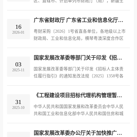
区、直辖市、计划单列市财政厅（局），新疆生
产建设兵团财政局：为整治政府采购领域“内卷
式”竞争，形成优质优价、良性竞争的市场秩序，
广东省财政厅 广东省工业和信息化厅关于贯彻落实在政府采购中实施本国产品标准及相关政策的通知
现就推动解决政府采购异常低价...
16
粤财采购〔2026〕1号省直各单位，各地级以上市
2026-01
财政局、工业和信息化局，横琴粤澳深度合作区
财政局、经济发展局： 为深入贯彻落实《国
务院办公厅关于在政府采购中实施本国产品标准
国家发展改革委等部门关于印发《招标人主体责任履行指引》的通知
及相关政策的通知》（国办发〔...
03
国家发展改革委等部门关于印发《招标人主体责
2025-11
任履行指引》的通知发改法规〔2025〕1358号各
省、自治区、直辖市、新疆生产建设兵团发展改
革委、工业和信息化主管部门、住房城乡建设厅
《工程建设项目招标代理机构管理暂行办法》2025年第34号令
（委、局）、交通运输厅（局、...
31
中华人民共和国国家发展和改革委员会中华人民
2025-10
共和国工业和信息化部中华人民共和国住房和城
乡建设部中华人民共和国交通运输部中华人民共
和国水利部中华人民共和国农业农村部令第34号
国家发展改革委办公厅关于加快推广远程异地评标的通知
《工程建设项目招标代理机构管...