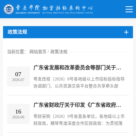
政策法规
当前位置：
网站首页
/
政策法规
广东省发展和改革委员会等部门关于印发广东省远程异地评标招标项目范围规定（试行）的通知
07
粤发改规〔2026〕8号各地级以上市招标投标指导
2026-07
协调部门、公共资源交易平台整合共享牵头部
门，市住房城乡建设、交通运输（港口、轨道交
通）、水利（水务）、农业农村、广电、能源、
广东省财政厅关于印发《广东省政府采购采购人主体责任履行指引》的通知
林业部门，各招标投标市场交易主...
16
粤财采购〔2026〕9号省直各单位，各地级以上市
2026-06
财政局，横琴粤澳深度合作区财政局：为贯彻落
实深化政府采购制度改革要求，按照“谁采购，谁