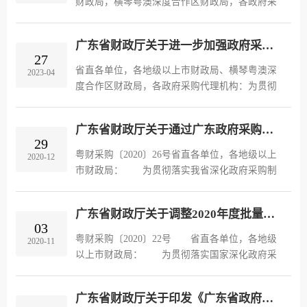
财政局，横琴粤澳深度合作区财政局，各政府采
购代理机构，各评审专家，各供应商： 为进
一步规范政府采购事前管理，提高政府采购文件
广东省财政厅关于进一步加强政府采购需求管理工作的通知（粤财采购函〔2023〕29号）
编制质量，规范政府采购行为，...
27
省直各单位，各地级以上市财政局、横琴粤澳深
2023-04
度合作区财政局，各政府采购代理机构：为贯彻
落实深化政府采购制度改革精神，进一步加强我
省政府采购需求管理工作，实现政府采购项目绩
广东省财政厅关于通过广东政府采购智慧云平台电子卖场实施政府采购活动有关事项的通知
效目标，根据《财政部关于印发...
29
粤财采购〔2020〕26号省直各单位，各地级以上
2020-12
市财政局： 为贯彻落实我省深化政府采购制
度改革精神，进一步提升政府采购效率，优化营
商环境，根据《广东省财政厅关于印发《广东政
广东省财政厅关于调整2020年度批量集中采购有关事项的通知
府采购智慧云平台建设方案》的...
03
粤财采购〔2020〕22号 省直各单位，各地级
2020-11
以上市财政局： 为贯彻落实国家深化政府采
购制度改革精神，进一步发挥集中采购规模效
益，提升采购质量和效率，降低采购成本，根据
广东省财政厅关于印发《广东省政府集中采购目录及标准（2020年版）》的通知
《广东省深化政府采购制度改革工...