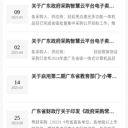
关于广东政府采购智慧云平台电子卖场黑白激光多功能一体机品目纳入批量采购组织实施的通知
09
各采购人、供应商：目前黑白激光多功能一体机
2025-05
品目已完成省级批量集中采购公开招标工作，根
据《广东省财政厅关于新增批量集中采购品目的
通知》（粤财采购函〔2023〕56号）要求，已纳
关于广东政府采购智慧云平台电子卖场一体式计算机品目切换到框架协议采购组织实施的通知
入批量集中采购范围的品目，原...
02
各采购人、供应商： 目前框架协议
2025-04
采购已发布2024年度广东省级一体式计算机品目
征集入围结果。通过框架协议采购征集品目，原
则上不再保留批量集中采购以外的其他简易采购
关于启用第二期广东省教育部门“小零易购”电子采购系统的通知
方式。广东政府采购...
14
2025-03
广东省财政厅关于印发《政府采购常见问题清单》的通知
25
粤财采购〔2023〕9号省直各单位，各地级以上市
2023-09