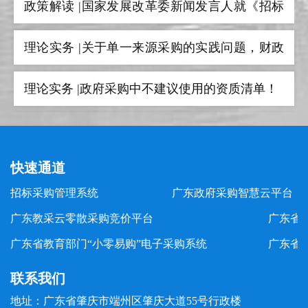
政策解读 |国家发展改革委新闻发言人就《招标
广东工业大学采购招标中心
人主体责任履行指引》答记者问
理论实务 |关于单一来源采购的实践问题，财政
部集中回复！
理论实务 |政府采购中不建议使用的资质清单！
一图读懂 | 检验检测机构资质认定“一单一库”常
见问题解答
快速通道
案例指导 |广东省财政厅公布政府采购违法违规
招标采购管理系统
广东政府采购智慧云平台（
典型案例（第一批）
案例指导 |财政部公布最新“四类”违法违规典型
广东教采云零散采购竞价平台
广东省
广东省教育部门“小零易购”电子采购系统
广东省
案例
联系我们
地址：广东省肇庆市端州区肇庆大道55号行政楼