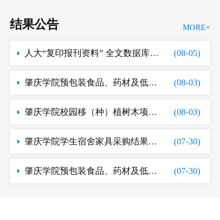
结果公告
MORE+
人大“复印报刊资料” 全文数据库竞价结果详情(JJ26073110065696)
(08-05)
肇庆学院预包装食品、药材及低值用品采购项目(3次竞价)竞价结果详情(JJ26072220233364-1)
(08-03)
关于广东政府采购智慧云平台电子卖场一体式计
肇庆学院校园移（种）植树木项目竞价结果公告(JJ26072711311621)
(08-03)
算机品目切换到框架协议采购组织实施的通知
关于启用第二期广东省教育部门“小零易购”电子
肇庆学院学生宿舍家具采购结果公告
(07-30)
采购系统的通知
广东省财政厅关于印发《政府采购常见问题清
肇庆学院预包装食品、药材及低值用品采购项目(2次竞价)竞价结果详情(JJ26072220233364)
(07-30)
单》的通知
关于调整广东政府采购智慧云平台电子卖场扫描
仪等品目交易方式的通知
肇庆学院招标采购全流程图（货物和服务类）