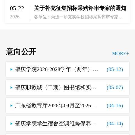
05-22
关于补充征集招标采购评审专家的通知
2026
各单位：为进一步充实学校招标采购评审专家库，根据学校工作安排，结合评审专家库的实际情况，按照《肇庆学院招标采购评审专家管理细则》相关规定，现面向全校补充征集招标采购评审专家，具体通知如下：一、本次拟对以下品目补充征集招标采购评审专家编码品目名称编码品目名称A02010000信息化设备A07020000医药品A02040000图书档案设备A07030000农林牧渔业产品A02050000机械设备A07060000食品、饮料和烟草原料A02100000仪器仪表A07080000基础化学品及相关产品A02240000食品加工设备A08010000专利类无形资产A02100000环境污染防治设备A08030000著作权类无形资产A02460000体育设备设施A08060000信息数据类无形资产A04010000图书B06010000电子安装工程A04020000期刊B06020000智能化安装工程A05010000家具C01030000工程学的研究和试验开发A07010000建筑材料C02040000高等教育服务每个品目名称包含的子品目及说明详见《...
意向公开
MORE+
肇庆学院2026-2028学年（两年）教材政府采购意向
(05-12)
肇庆职教城（二期）图书馆和实训楼等家具
(05-07)
广东省教育厅2026年04月至2026年12月政府采购意向（肇庆学院序号51-63）
(04-16)
肇庆学院学生宿舍空调维修保养外包项目采购意向公开
(04-14)