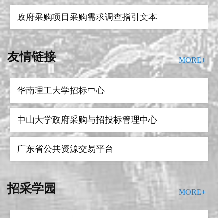
广东政府采购网
政府采购项目采购需求调查指引文本
华南农业大学采购招标中心
肇庆学院政府采购意向公开明细表
政策解读 |国家发展改革委新闻发言人就《招标
友情链接
MORE+
广东工业大学采购招标中心
人主体责任履行指引》答记者问
肇庆学院货物及服务采购申请表
理论实务 |关于单一来源采购的实践问题，财政
华南理工大学招标中心
部集中回复！
肇庆学院出版服务申请表及报价表
理论实务 |政府采购中不建议使用的资质清单！
中山大学政府采购与招投标管理中心
一图读懂 | 检验检测机构资质认定“一单一库”常
广东省公共资源交易平台
见问题解答
案例指导 |广东省财政厅公布政府采购违法违规
广东政府采购网
招采学园
典型案例（第一批）
MORE+
案例指导 |财政部公布最新“四类”违法违规典型
华南农业大学采购招标中心
案例