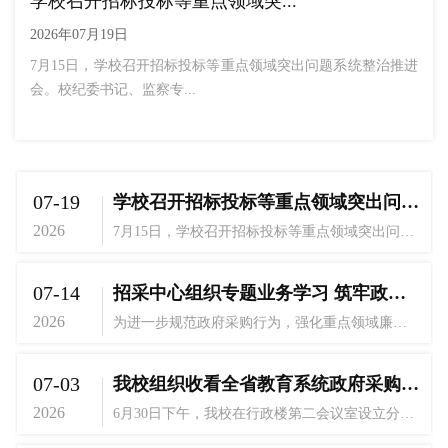
学校召开招标投标等重点领域突...
2026年07月19日
7月15日，学校召开招标投标等重点领域突出问题系统整治推进
会。校纪委书记、监察专...
07-19
学校召开招标投标等重点领域突出问题系统整治推进会
2026
7月15日，学校召开招标投标等重点领域突出问题系统整治推进会。校纪委书记、监察专员王克俭出席会议并讲话。总务后勤部、基础建设部、物资招标采购中心领导干部、教职员工，及全体专职纪检监察干部参加会议。会议由纪委副书记、纪检监察室主任钱旭平主持。会议深入学习习近平党建思想，特别是习近平总书记关于加强作风建设、落实中央八项规定精神的重要论述；传达学习全省招标投标领域突出问题系统整治推进会精神，强调要从政治高度深刻认识招标投标领域乱象的严重危害，...
07-14
招采中心组织专题业务学习 筑牢政府采购廉政防线
2026
为进一步规范政府采购行为，强化重点领域廉政风险防控能力，7月10日下午，招采中心组织集中收看广东省政府采购协会第三期“粤采优”线上专题课堂。学校纪检监察室、审计工作部、资产设备管理部、基础建设部、总务后勤部相关人员以及招采中心全体人员参加学习。本期学习主题为《“四类”违法违规行为专项整治政策与案例分析》，由业内资深专家雷金辉授课。课程紧扣当前政府采购专项整治工作部署，结合财政部公开通报的典型案例，系统梳理了采购人设置差别歧视条款、...
07-03
我校组织收看全省教育系统政府采购政策宣讲会
2026
6月30日下午，我校在行政楼第二会议室设立分会场，组织收看全省教育系统政府采购政策宣讲会。资产设备管理部、基础建设部、总务后勤部、财务部、审计工作部相关负责人及业务骨干，物资招标采购中心全体人员参会学习。本次宣讲会由省教育厅主办，旨在深入贯彻二十届中央纪委全会关于全面从严治党的重要部署，全面落实教育部深化教育领域腐败整治工作动员部署会及省委有关工作要求，进一步推进教育领域招标采购方面不当牟利突出问题专项整治工作。...