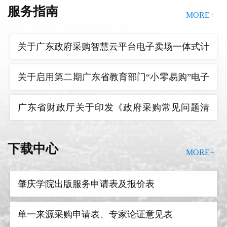
服务指南
MORE+
关于广东政府采购智慧云平台电子卖场黑白激光
肇庆学院出版服务申请表及报价表
多功能一体机品目纳入批量采购组织实施的通知
关于广东政府采购智慧云平台电子卖场一体式计
单一来源采购申请表、专家论证意见表
算机品目切换到框架协议采购组织实施的通知
关于启用第二期广东省教育部门“小零易购”电子
政府采购项目采购需求调查指引文本
采购系统的通知
广东省财政厅关于印发《政府采购常见问题清
肇庆学院政府采购意向公开明细表
单》的通知
关于调整广东政府采购智慧云平台电子卖场扫描
华南理工大学招标中心
下载中心
MORE+
肇庆学院货物及服务采购申请表
仪等品目交易方式的通知
肇庆学院招标采购全流程图（货物和服务类）
中山大学政府采购与招投标管理中心
肇庆学院出版服务申请表及报价表
关于广东政府采购智慧云平台电子卖场黑白激光
广东省公共资源交易平台
单一来源采购申请表、专家论证意见表
多功能一体机品目纳入批量采购组织实施的通知