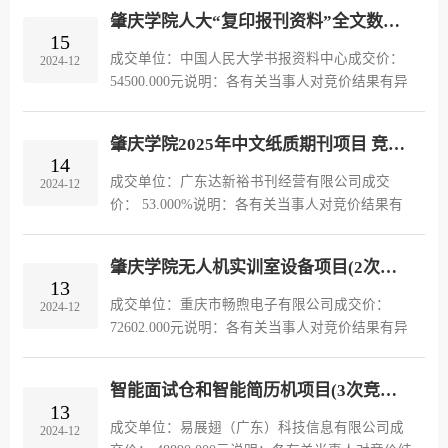
2027年12月，共3年，91000.00元。五、服务要求
肇庆学院人大“复印报刊资料”全文数据库项目 竞价结果公告(JJ24121115055517)
由广东工业大学利用其已经购...
15
成交单位：中国人民大学书报资料中心成交价：
2024-12
54500.000元说明：各有关当事人对竞价结果有异
议的，可以在竞价结果公告发布之日起3天内通过
规定途径提起异议，逾期将视为无异议，不予受
肇庆学院2025年中文纸质期刊项目 竞价结果公告(JJ24121017111372)
理。采购单位：肇庆学院联系...
14
成交单位：广东达新裕书刊经营有限公司成交
2024-12
价： 53.000%说明：各有关当事人对竞价结果有
异议的，可以在竞价结果公告发布之日起3天内通
过规定途径提起异议，逾期将视为无异议，不予
肇庆学院无人机实训室设备项目(2次竞价) 竞价结果公告(JJ24120509011044-1)
受理。采购单位：肇庆学院联系人...
13
成交单位：重庆市畅煦电子有限公司成交价：
2024-12
72602.000元说明：各有关当事人对竞价结果有异
议的，可以在竞价结果公告发布之日起3天内通过
规定途径提起异议，逾期将视为无异议，不予受
智能面试仓和智能简历机项目(3次竞价) 竞价结果公告(JJ24120310444221-1)
理。采购单位：肇庆学院联系人...
13
成交单位：易展翅（广东）科技信息有限公司成
2024-12