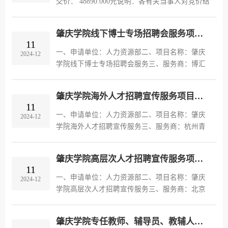
交价： 48890.000元说明：各有关当事人对竞价结
果有异议的，可以在竞价结果公告发布之日起3天
内通过规定途径提起异议，逾期将视为无异议，
肇庆学院线下博士专场招聘会服务项目结果公告
不予受理。采购单位：肇庆学...
11
一、申请单位：人力资源部二、项目名称：肇庆
2024-12
学院线下博士专场招聘会服务三、服务商：博汇
人力资源服务(北京)有限公司四、服务期限和服
务费用：1年，23300.00元。五、服务要求为学校
肇庆学院海外人才招聘宣传服务项目结果公告
赴指定的高校、城市进行博士专...
11
一、申请单位：人力资源部二、项目名称：肇庆
2024-12
学院海外人才招聘宣传服务三、服务商：杭州青
塔科技有限公司四、服务期限和服务费用：1年，
24200.00元。五、服务要求在“理聘”平台为我校
肇庆学院高层次人才招聘宣传服务项目结果公告
的海外人才招聘提供如下服务...
11
一、申请单位：人力资源部二、项目名称：肇庆
2024-12
学院高层次人才招聘宣传服务三、服务商：北京
月生信息技术有限公司四、服务期限和服务费
用：1年，19800.00元。五、服务要求在“高层次
肇庆学院专任教师、辅导员、教辅人员招聘宣传服务项目结果公告
人才网”平台为我校的高层次人才...