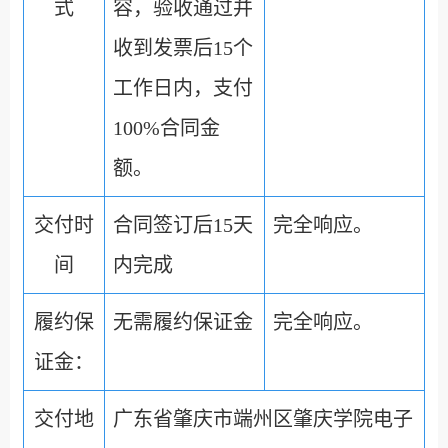
式
容，验收通过并
收到发票后15个
工作日内，支付
100%合同金
额。
交付时
合同签订后15天
完全响应。
间
内完成
履约保
无需履约保证金
完全响应。
证金：
交付地
广东省肇庆市端州区肇庆学院电子